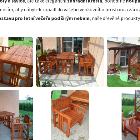
oly a lavice
, ale také elegantní
zahradní křesla
, pohodlné
houp
cím, aby nábytek zapadl do vašeho venkovního prostoru a zároveň
sestavu pro letní večeře pod širým nebem
, naše dřevěné produkty