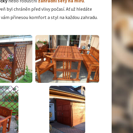
ačky
nebo robustní
zahradní sety na míru
.
 byl chráněn před vlivy počasí. Ať už hledáte
 vám přinesou komfort a styl na každou zahradu.