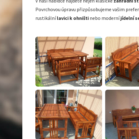
V naší nabídce najdete nejen klasické
zahradní st
Povrchovou úpravu přizpůsobujeme vašim preferen
rustikální
lavici k ohništi
nebo moderní
jídelní 