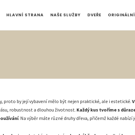
HLAVNÍ STRANA
NAŠE SLUŽBY
DVEŘE
ORIGINÁLNÍ
proto by její vybavení mělo být nejen praktické, ale i estetické.
V
krásu, robustnost a dlouhou životnost.
Každý kus tvoříme s důraze
oužívání
. Na výběr máte různé druhy dřeva, přičemž každé nabízí 