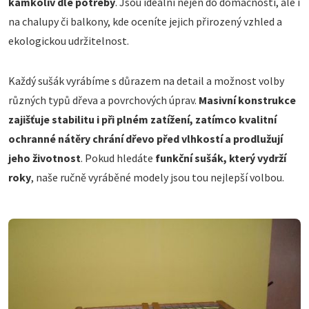
kamkoliv dle potřeby
. Jsou ideální nejen do domácností, ale i
na chalupy či balkony, kde oceníte jejich přirozený vzhled a
ekologickou udržitelnost.
Každý sušák vyrábíme s důrazem na detail a možnost volby
různých typů dřeva a povrchových úprav.
Masivní konstrukce
zajišťuje stabilitu i při plném zatížení, zatímco kvalitní
ochranné nátěry chrání dřevo před vlhkostí a prodlužují
jeho životnost
. Pokud hledáte
funkční sušák, který vydrží
roky
, naše ručně vyráběné modely jsou tou nejlepší volbou.