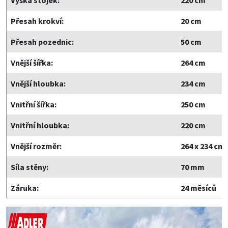
Výška stojek:
220 cm
Přesah krokví:
20 cm
Přesah pozednic:
50 cm
Vnější šířka:
264 cm
Vnější hloubka:
234 cm
Vnitřní šířka:
250 cm
Vnitřní hloubka:
220 cm
Vnější rozměr:
264 x 234 cm
Síla stěny:
70 mm
Záruka:
24 měsíců