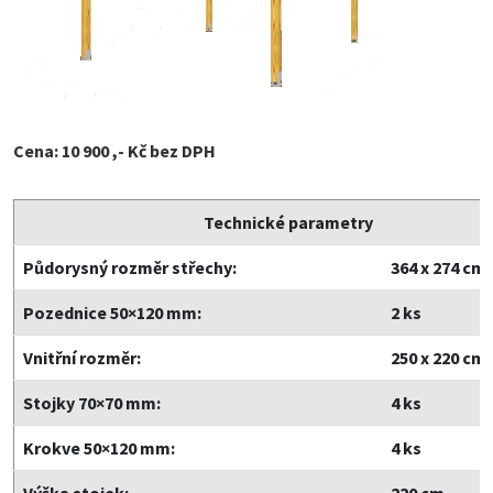
Cena: 10 900 ,- Kč bez DPH
Technické parametry
Půdorysný rozměr střechy:
364 x 274 cm
Pozednice 50×120 mm:
2 ks
Vnitřní rozměr:
250 x 220 cm
Stojky 70×70 mm:
4 ks
Krokve 50×120 mm:
4 ks